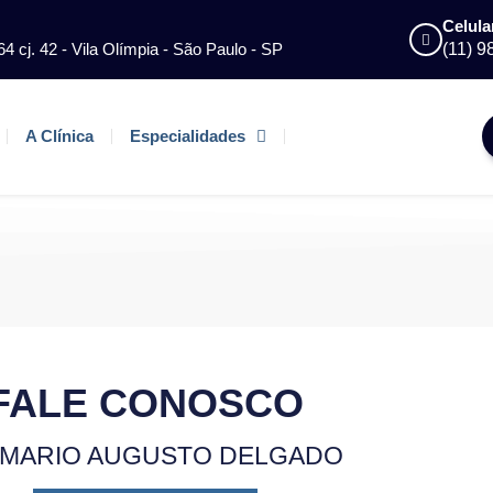
Celula
64 cj. 42 - Vila Olímpia - São Paulo - SP
(11) 
A Clínica
Especialidades
Contato
FALE CONOSCO
 MARIO AUGUSTO DELGADO